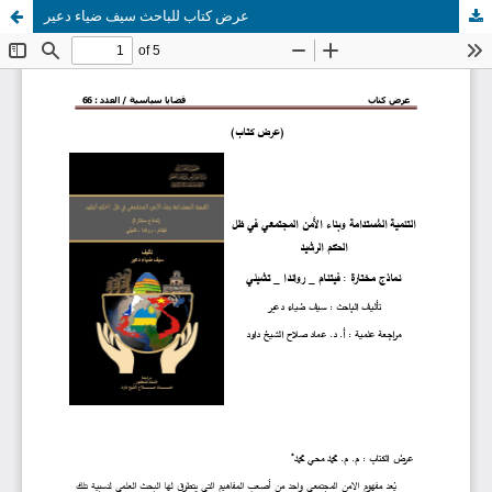
عرض كتاب للباحث سيف ضياء دعير