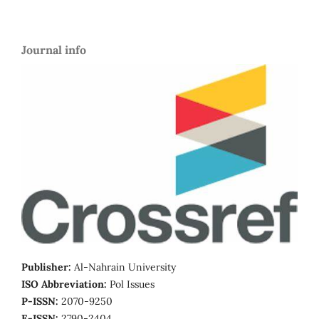
Journal info
Publisher:
Al-Nahrain University
ISO Abbreviation:
Pol Issues
P-ISSN:
2070-9250
E-ISSN:
2790-2404