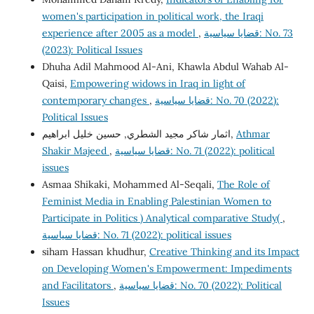
women's participation in political work, the Iraqi
experience after 2005 as a model
,
قضايا سياسية: No. 73
(2023): Political Issues
Dhuha Adil Mahmood Al-Ani, Khawla Abdul Wahab Al-
Qaisi,
Empowering widows in Iraq in light of
contemporary changes
,
قضايا سياسية: No. 70 (2022):
Political Issues
اثمار شاكر مجيد الشطري, حسين خليل ابراهيم,
Athmar
Shakir Majeed
,
قضايا سياسية: No. 71 (2022): political
issues
Asmaa Shikaki, Mohammed Al-Seqali,
The Role of
Feminist Media in Enabling Palestinian Women to
Participate in Politics ) Analytical comparative Study(
,
قضايا سياسية: No. 71 (2022): political issues
siham Hassan khudhur,
Creative Thinking and its Impact
on Developing Women's Empowerment: Impediments
and Facilitators
,
قضايا سياسية: No. 70 (2022): Political
Issues