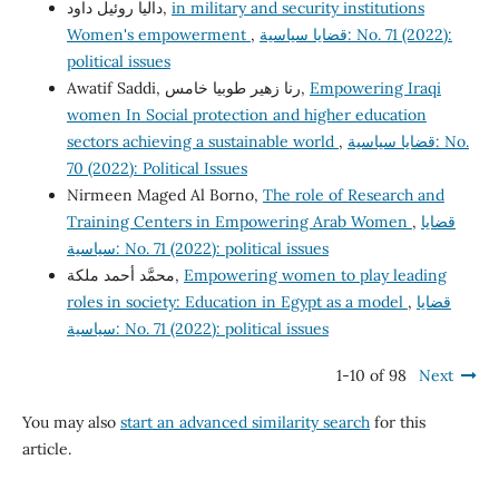
داليا روئيل داود,
in military and security institutions
Women's empowerment
,
قضايا سياسية: No. 71 (2022):
political issues
Awatif Saddi, رنا زهير طوبيا خامس,
Empowering Iraqi
women In Social protection and higher education
sectors achieving a sustainable world
,
قضايا سياسية: No.
70 (2022): Political Issues
Nirmeen Maged Al Borno,
The role of Research and
Training Centers in Empowering Arab Women
,
قضايا
سياسية: No. 71 (2022): political issues
محمَّد أحمد ملكة,
Empowering women to play leading
roles in society: Education in Egypt as a model
,
قضايا
سياسية: No. 71 (2022): political issues
1-10 of 98
Next
You may also
start an advanced similarity search
for this
article.