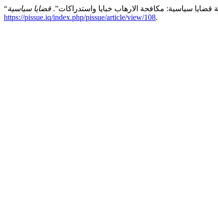
 قضايا سياسية: مكافحة الارهاب خبايا واستدراكات”.
قضايا سياسية
https://pissue.iq/index.php/pissue/article/view/108
.