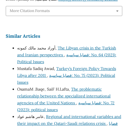
More Citation Formats
Similar Articles
أوراد محمد مالك كمونه,
The Libyan crisis in the Turkish
and Iranian perspectives
,
قضايا سياسية: No. 64 (2021):
Political Issues
Mustafa Sadiq Awad,
Turkey’s Foreign Policy Towards
Libya after 2011
,
قضايا سياسية: No. 75 (2023): Political
Issues
OsamaM .Baqe, SaiF H.Lafta,
The problematic
relationship between the specialized international
agencies of the United Nations
,
قضايا سياسية: No. 72
(2023): political issues
عامر هاشم عواد,
Regional and international variables and
their impact on the Qatari-Saudi relations crisis
,
قضايا