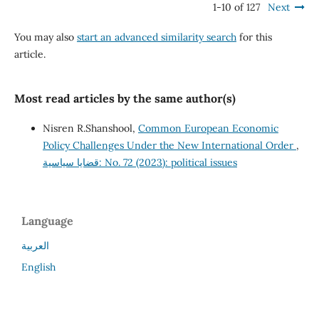
1-10 of 127
Next
You may also
start an advanced similarity search
for this
article.
Most read articles by the same author(s)
Nisren R.Shanshool,
Common European Economic
Policy Challenges Under the New International Order
,
قضايا سياسية: No. 72 (2023): political issues
Language
العربية
English