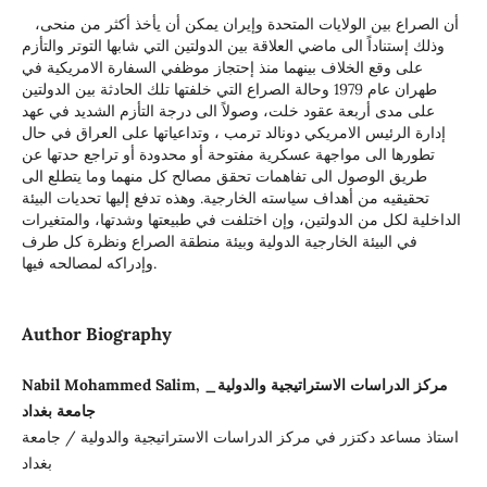
أن الصراع بين الولايات المتحدة وإيران يمكن أن يأخذ أكثر من منحى،
وذلك إستناداً الى ماضي العلاقة بين الدولتين التي شابها التوتر والتأزم
على وقع الخلاف بينهما منذ إحتجاز موظفي السفارة الامريكية في
طهران عام 1979 وحالة الصراع التي خلفتها تلك الحادثة بين الدولتين
على مدى أربعة عقود خلت، وصولاً الى درجة التأزم الشديد في عهد
إدارة الرئيس الامريكي دونالد ترمب ، وتداعياتها على العراق في حال
تطورها الى مواجهة عسكرية مفتوحة أو محدودة أو تراجع حدتها عن
طريق الوصول الى تفاهمات تحقق مصالح كل منهما وما يتطلع الى
تحقيقيه من أهداف سياسته الخارجية. وهذه تدفع إليها تحديات البيئة
الداخلية لكل من الدولتين، وإن اختلفت في طبيعتها وشدتها، والمتغيرات
في البيئة الخارجية الدولية وبيئة منطقة الصراع ونظرة كل طرف
وإدراكه لمصالحه فيها.
Author Biography
Nabil Mohammed Salim, مركز الدراسات الاستراتيجية والدولية_
جامعة بغداد
استاذ مساعد دكتزر في مركز الدراسات الاستراتيجية والدولية / جامعة
بغداد