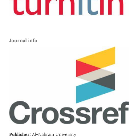
Journal info
Publisher:
Al-Nahrain University