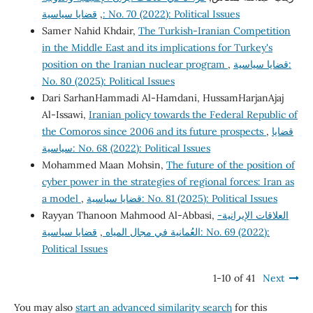
,
قضايا سياسية: No. 70 (2022): Political Issues
Samer Nahid Khdair,
The Turkish-Iranian Competition
in the Middle East and its implications for Turkey's
position on the Iranian nuclear program
,
قضايا سياسية:
No. 80 (2025): Political Issues
Dari SarhanHammadi Al-Hamdani, HussamHarjanAjaj
Al-Issawi,
Iranian policy towards the Federal Republic of
the Comoros since 2006 and its future prospects
,
قضايا
سياسية: No. 68 (2022): Political Issues
Mohammed Maan Mohsin,
The future of the position of
cyber power in the strategies of regional forces: Iran as
a model
,
قضايا سياسية: No. 81 (2025): Political Issues
Rayyan Thanoon Mahmood Al-Abbasi,
العلاقات الإيرانية-
قضايا سياسية: No. 69 (2022):
,
العُمانية في مجال المياه
Political Issues
1-10 of 41
Next
You may also
start an advanced similarity search
for this