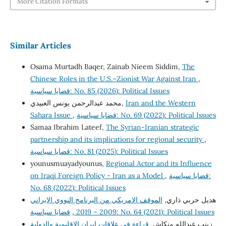
More Citation Formats
Similar Articles
Osama Murtadh Baqer, Zainab Nieem Siddim,
The
Chinese Roles in the U.S.–Zionist War Against Iran
,
قضايا سياسية: No. 85 (2026): Political Issues
محمد عبدالرحمن يونس العبيدي,
Iran and the Western
Sahara Issue
,
قضايا سياسية: No. 69 (2022): Political Issues
Samaa Ibrahim Lateef,
The Syrian-Iranian strategic
partnership and its implications for regional security
,
قضايا سياسية: No. 81 (2025): Political Issues
younusmuayadyounus,
Regional Actor and its Influence
on Iraqi Foreign Policy - Iran as a Model
,
قضايا سياسية:
No. 68 (2022): Political Issues
هديل حربي ذاري,
الموقف الامريكي من البرنامج النووي الايراني
,
2009 – 2019
قضايا سياسية: No. 64 (2021): Political Issues
زينب عبدالله منكاش,
قراءة في علاقات ايران الإقليمية والدولية