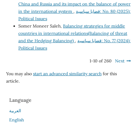
China and Russia and its impact on the balance of power
in the international system
,
قضايا سياسية: No. 80 (2025):
Political Issues
Somer Moneer Saleh,
Balancing strategies for middle
countries in international relations(Balancing of threat
and the Hedging Balancing)
,
قضايا سياسية: No. 77 (2024):
Political Issues
1-10 of 260
Next
You may also
start an advanced similarity search
for this
article.
Language
العربية
English