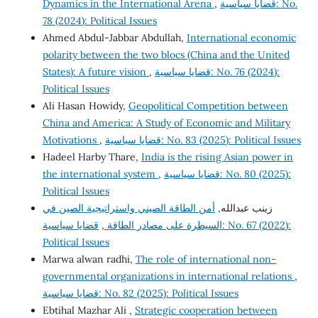
Dynamics in the International Arena
,
قضايا سياسية: No.
78 (2024): Political Issues
Ahmed Abdul-Jabbar Abdullah,
International economic
polarity between the two blocs (China and the United
States): A future vision
,
قضايا سياسية: No. 76 (2024):
Political Issues
Ali Hasan Howidy,
Geopolitical Competition between
China and America: A Study of Economic and Military
Motivations
,
قضايا سياسية: No. 83 (2025): Political Issues
Hadeel Harby Thare,
India is the rising Asian power in
the international system
,
قضايا سياسية: No. 80 (2025):
Political Issues
زينب عبدالله,
أمن الطاقة الصيني واستراتيجية الصين في
قضايا سياسية: No. 67 (2022):
,
السيطرة على مصادر الطاقة
Political Issues
Marwa alwan radhi,
The role of international non-
governmental organizations in international relations
,
قضايا سياسية: No. 82 (2025): Political Issues
Ebtihal Mazhar Ali ,
Strategic cooperation between