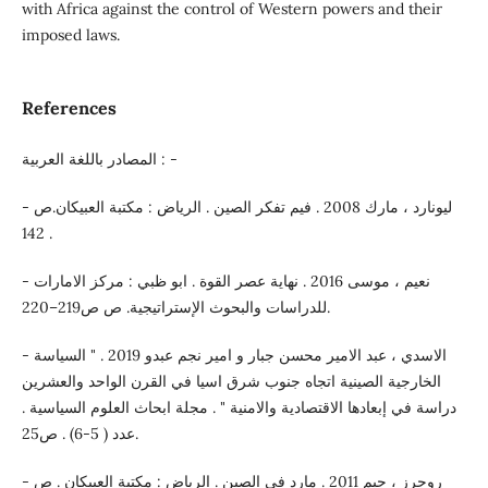
with Africa against the control of Western powers and their
imposed laws.
References
المصادر باللغة العربية : -
- ليونارد ، مارك 2008 . فيم تفكر الصين . الرياض : مكتبة العبيكان.ص
142 .
- نعيم ، موسى 2016 . نهاية عصر القوة . ابو ظبي : مركز الامارات
للدراسات والبحوث الإستراتيجية. ص ص219–220.
- الاسدي ، عبد الامير محسن جبار و امير نجم عبدو 2019 . " السياسة
الخارجية الصينية اتجاه جنوب شرق اسيا في القرن الواحد والعشرين
دراسة في إبعادها الاقتصادية والامنية " . مجلة ابحاث العلوم السياسية .
عدد ( 5-6) . ص25.
- روجرز ، جيم 2011 . مارد في الصين . الرياض : مكتبة العبيكان . ص