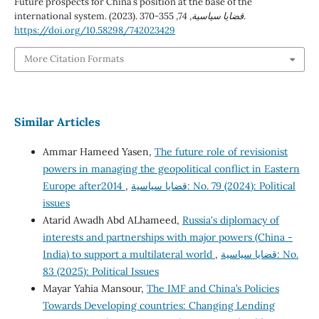
Future prospects for China’s position at the base of the
international system. (2023).
74
,
قضايا سياسية
, 355-370.
https://doi.org/10.58298/742023429
More Citation Formats
Similar Articles
Ammar Hameed Yasen,
The future role of revisionist
powers in managing the geopolitical conflict in Eastern
Europe after2014
,
قضايا سياسية: No. 79 (2024): Political
issues
Atarid Awadh Abd ALhameed,
Russia's diplomacy of
interests and partnerships with major powers (China -
India) to support a multilateral world
,
قضايا سياسية: No.
83 (2025): Political Issues
Mayar Yahia Mansour,
The IMF and China’s Policies
Towards Developing countries: Changing Lending