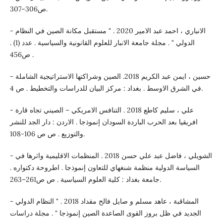
ص306–307.
- الانباري ، احمد عبد الامير 2020 . " مستقبل مكانة الصين في النظام
الدولي " . مجلة جامعة الانبار للعلوم القانونية والسياسية . عدد (1) .
ص456 .
- حسين ، ايمن عبد الكريم 2018. الصين وشراكتها الاستراتيجية الشاملة
في الشرق الاوسط . بغداد : مركز البيان للدراسات والتخطيط . ص 4.
- علي ، سليم كاطع 2018 . التنافس الامريكي – الصيني تجاه قارة
افريقيا بعد الحرب الباردة السودان إنموذجا . الاردن : دار الجد للنشر
والتوزيع . ص ص 106-108.
- الشويلي ، فاضل عبد علي حسن 2018 . المنظمات الاقليمية واثرها في
السياسة الدولية منظمة شنغهاي للتعاون إنموذجا . اطروحة دكتواره .
جامعة بغداد : كلية العلوم السياسية . ص ص261–263.
- المشاقبة ، عاهد مسلم و صايل فالح مقداد 2018 . " النظام الدولي
الجديد في ظل بروز القوى الصاعدة الصين إنموذجا " . مجلة دراسات