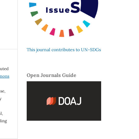
This journal contributes to UN-SDGs
buted
Open Journals Guide
mmons
se,
y
l,
ding