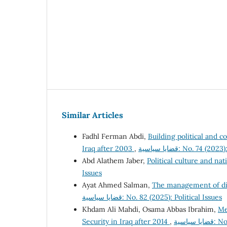
Similar Articles
Fadhl Ferman Abdi,
Building political and c
Iraq after 2003
,
قضايا سياسية: No. 74 (
Abd Alathem Jaber,
Political culture and nat
Issues
Ayat Ahmed Salman,
The management of disp
قضايا سياسية: No. 82 (2025): Political Issues
Khdam Ali Mahdi, Osama Abbas Ibrahim,
Me
Security in Iraq after 2014
,
ياسية