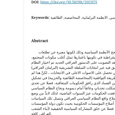
DOI:
https://doi.org/10.58298/2021173
Keywords:
سي, الانظمة البرلمانية, المحاصصة, الطائفية
Abstract
تُعدُ الانظمة البرلمانية من أنجح الأنظمةِ السياسية وذلك لكونها معبرة عن تطلعات
مقراطية في تكوينها باعتبارها تمثل أغلب مكونات المجتمع
 العراق بعد عام 2005 بعد التصويت على الدستورِ العراقي الجديد تم اختيار النظام
بق فيه عبر انتخابات السلطة التشريعية (البرلمان العراقي
ي تحصل على الاصوات الاعلى في الانتخابات ، لكنَّ هذا لم
ريقة التوافقية (المحاصصة الطائفية والحزبية) في تشكيلِ
 عن الفساد الذي رافق الحكومات المتعاقبة، فضلا عن تحدي
 شكلت تحدياتٍ وعائقاً أمام ديمومة ونجاح النظام السياسي
فقت الحكومات عبرَ السنوات الماضية، لذلك لابدَّ من وضع
لاحَ واقع النظام السياسي العراقي وتتمثل تلك السياسات
 أصلاح المؤسسات الحكومية بحيث تكون دولة المؤسسات
، فضلا عن خلق المشاركة السياسية الحقيقية لأبناء الشعب
العراقي كافة.