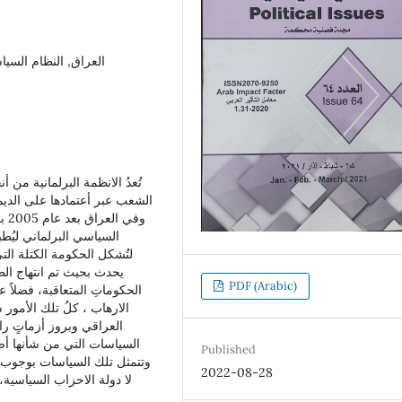
العراق, النظام السيا
الشعب عبر أعتمادها على الدي،
وفي
السياسي البرلماني ليُط)
لتُشكل الحكومة الكتلة الت
يحدث بحيث تم انتهاج الط
PDF (Arabic)
الحكوماتِ المتعاقبة، فضلاً
الارهاب ، كلُ تلك الأمور
العراقي وبروز أزماتٍ را
السياسات التي من شأنها أص
Published
وتتمثل تلك السياسات بوجوب
2022-08-28
لا دولة الاحزاب السياسية