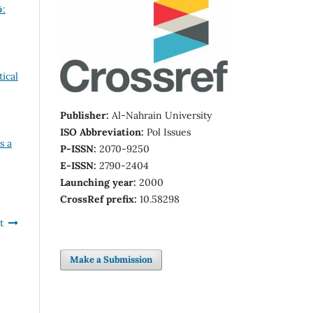
:
Publisher:
Al-Nahrain University
ISO Abbreviation:
Pol Issues
s a
P-ISSN:
2070-9250
E-ISSN:
2790-2404
Launching year:
2000
CrossRef prefix:
10.58298
t
Make a Submission