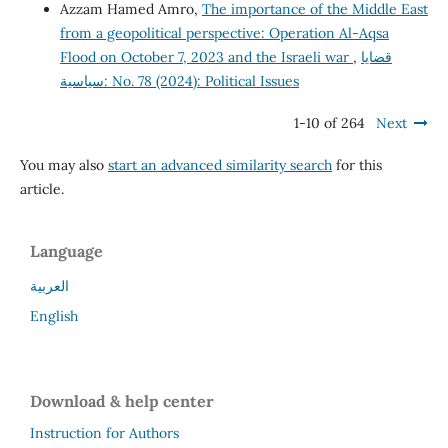
Azzam Hamed Amro,
The importance of the Middle East
from a geopolitical perspective: Operation Al-Aqsa
قضايا
,
Flood on October 7, 2023 and the Israeli war
سياسية: No. 78 (2024): Political Issues
1-10 of 264
Next
You may also
start an advanced similarity search
for this
article.
Language
العربية
English
Download & help center
Instruction for Authors