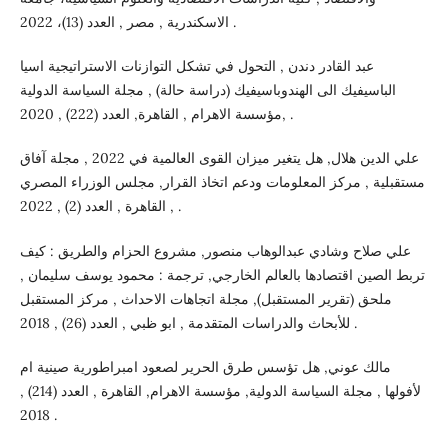
الاسكندرية , مصر , العدد (13)، 2022 .
عبد القادر دندن , التحول في تشكل التوازنات الاستراتيجية اسيا
الباسيفيك الى الهندوباسيفيك (دراسة حالة) , مجلة السياسة الدولية
,مؤسسة الاهرام , القاهرة, العدد (222) , 2020 .
علي الدين هلال, هل يتغير ميزان القوى العالمية في 2022 , مجلة آفاق
مستقبلية , مركز المعلومات ودعم اتخاذ القرار, مجلس الوزراء المصري
, القاهرة , العدد (2) , 2022 .
علي صلاح وشادي عبدالوهاب منصور, مشروع الحزام والطريق : كيف
تربط الصين اقتصادها بالعالم الخارجي, ترجمة : محمود يوسف سليمان ,
ملحق (تقرير المستقبل), مجلة اتجاهات الاحداث , مركز المستقبل
للأبحاث والدراسات المتقدمة , ابو ظبي , العدد (26) , 2018 .
مالك عوني, هل تؤسس طرق الحرير لصعود امبراطورية صينية ام
لأفولها , مجلة السياسة الدولية, مؤسسة الاهرام, القاهرة , العدد (214) ,
2018 .