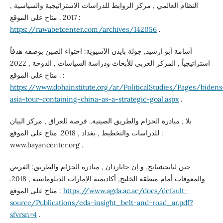
النظام العالمي , مركز الروابط للدراسات الاستراتيجية والسياسية ,
2017 . متاح على الموقع :
https://rawabetcenter.com/archives/142056
.
أسامة أبو ارشيد, جولة بايدن الآسيوية: احتواء الصين بوصفه هدفاً
استراتيجياً , المركز العربي للأبحاث ودراسة السياسات , الدوحة , 2022
. متاح على الموقع :
https://www.dohainstitute.org/ar/PoliticalStudies/Pages/bidens
asia-tour-containing-china-as-a-strategic-goal.aspx
.
بلا , مبادرة الحزام والطريق الصينية.. فرصة للعراق , مركز البيان
للدراسات والتخطيط , بغداد , 2018. متاح على الموقع :
www.bayancenter.org .
جين ليانجشيانج, و إن جاناردان , مبادرة الحزام والطريق: الفرص
والمعوقات أمام منطقة الخليج, أكاديمية الإمارات الدبلوماسية , 2018.
https://www.agda.ac.ae/docs/default-
متاح على الموقع :
source/Publications/eda-insight_belt-and-road_ar.pdf?
sfvrsn=4
.