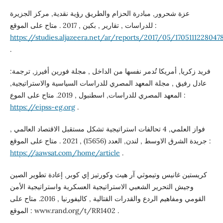
عزة شحرور, مبادرة الحزام والطريق رؤية نقدية, مركز الجزيرة
للدراسات , تقارير , بكين , 2017 . متاح على الموقع :
https://studies.aljazeera.net/ar/reports/2017/05/1705111228047
.
فريد زكريا, أمريكا تُدمر نفسها من الداخل , مجلة فورين أفيرز, ترجمة:
عادل رفيق , مجلة المعهد المصري للدراسات السياسية والاستراتيجية,
المعهد المصري للدراسات, اسطنبول , 2019. متاح على الموع :
https://eipss-eg.org
.
فواز العلمي, 4 تحالفات استراتيجية تشكل مستقبل الاقتصاد العالمي ,
جريدة الشرق الاوسط , لندن, العدد (15656) , 2021 . متاح على الموقع :
https://aawsat.com/home/article
.
كريستين غانيس وتيموثي آر هيث وكورتيز إي كوبر, إعادة تطوير الصين
وجيش التحرير الشعبي الاستراتيجية العسكرية واستراتيجية الأمن
القومي ومفاهيم الردع والقدرات القتالية , كاليفورنيا , 2016. متاح على
الموقع : www.rand.org/t/RR1402 .