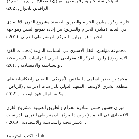
آسيا دراسة تحليلية وفق نظرية توازن المصالح , ( بيروت : مركز
الرافدين للحوار , 2021) .
فازية ويكن, مبادرة الحزام والطريق الصينية: مشروع القرن الاقتصادي
في العالم: (مبادرة الحزام والطريق: بين إعادة تموقع الصين ومواجهة
التحديات) , ( برلين :المركز الديمقراطي العربي، 2019 ) .
مجموعة مؤلفين, الثقل الاسيوي في السياسة الدولية (محددات القوة
الاسيوية), (برلين: المركز الديمقراطي العربي للدراسات الاستراتيجية
والسياسية والاقتصادية , 2018) .
محمد بن صقر السلمي , التنافس الأمريكي- الصيني وانعكاساته على
منطقة الشرق الأوسط , المعهد الدولي للدراسات الايرانية , (الرياض :
مكتبة الملك فهد الوطنية , 2021) .
ميران حسين حسن, مبادرة الحزام والطريق الصينية: مشروع القرن
الاقتصادي في العالم , ( برلين : المركز الديمقراطي العربي للدراسات
الاستراتيجية والسياسية والاقتصادية , 2019 ) .
ثانياً : الكتب المترجمة