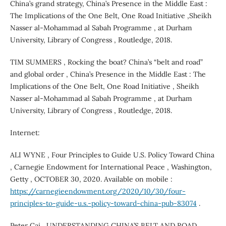
China’s grand strategy, China’s Presence in the Middle East :
The Implications of the One Belt, One Road Initiative ,Sheikh
Nasser al-Mohammad al Sabah Programme , at Durham
University, Library of Congress , Routledge, 2018.
TIM SUMMERS , Rocking the boat? China’s “belt and road”
and global order , China’s Presence in the Middle East : The
Implications of the One Belt, One Road Initiative , Sheikh
Nasser al-Mohammad al Sabah Programme , at Durham
University, Library of Congress , Routledge, 2018.
Internet:
ALI WYNE , Four Principles to Guide U.S. Policy Toward China
, Carnegie Endowment for International Peace , Washington,
Getty , OCTOBER 30, 2020. Available on mobile :
https://carnegieendowment.org/2020/10/30/four-
principles-to-guide-u.s.-policy-toward-china-pub-83074
.
Peter Cai , UNDERSTANDING CHINA’S BELT AND ROAD