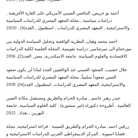
أحمد بو خريص, التنافس الصيني الأمريكي على القارة الأفريقية ,
دراسات سياسية , مجلة المعهد المصري للدراسات السياسية
والاستراتيجية , المعهد المصري للدراسات , اسطنبول , العدد(4) , 2020 .
احمد محمد وهبان, النظرية الواقعية وتحليل السياسة الدولية من
مورجنثاو الى ميرشامير: دراسة تقويمية, المجلة العلمية لكلية الدراسات
الاقتصادية والعلوم السياسة, جامعة الاسكندرية, مصر, العدد(2), 2016.
جلال خشيب, الصعود الصيني عند الواقعيين الجدد لماذا لن يكون صعود
الصين صعوداً سلمياً, مجلة المعهد المصري للدراسات السياسية
والاستراتيجية, المعهد المصري للدراسات, اسطنبول, العدد(14), 2019 .
حيدر زهير جاسم , مبادرة الحزام والطريق ومستقبل مكانة الصين
العالمية , أطروحة دكتوراه (غير منشورة) , كلية العلوم السياسية, جامعة
النهرين , بغداد , 2021 .
زرقين احمد, مبادرة الحزام والطريق الصينية : قراءة استراتيجية, مجلة
قضايا اسيوية , المركز الديمقراطي العربي للدراسات الاستراتيجية و