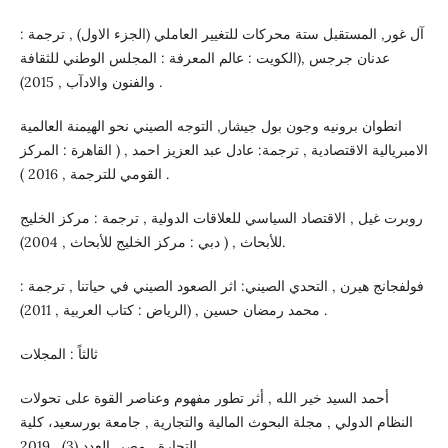
آل غور, المستقبل ستة محركات للتغيير العاملي (الجزء الاول) , ترجمة :
عدنان جرجس ,(الكويت : عالم المعرفة : المجلس الوطني للثقافة
والفنون والادآب , 2015) .
انطوان برونيه وجون بول جيشار, التوجه الصيني نحو الهيمنة العالمية
الامبريالية الاقتصادية , ترجمة: عادل عبد العزيز احمد , ( القاهرة : المركز
القومي للترجمة , 2016 ) .
روبرت غيل , الاقتصاد السياسي للعلاقات الدولية , ترجمة : مركز الخليج
للأبحاث , ( دبي : مركز الخليج للأبحاث , 2004).
فولفجانج هيرن , التحدي الصيني: اثر الصعود الصيني في حياتنا , ترجمة :
محمد رمضان حسين , (الرياض : كتاب العربية , 2011) .
ثالثاً : المجلات
أحمد السيد خير الله , أثر تطور مفهوم وعناصر القوة على تحولات
النظام الدولي , مجلة البحوث المالية والتجارية , جامعة بورسعيد، کلية
التجارة , مصر, العدد (3) , 2019 .