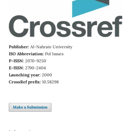
Publisher:
Al-Nahrain University
ISO Abbreviation:
Pol Issues
P-ISSN:
2070-9250
E-ISSN:
2790-2404
Launching year:
2000
CrossRef prefix:
10.58298
Make a Submission