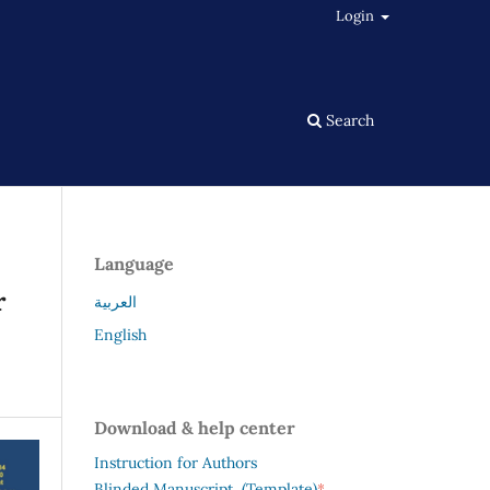
Login
Search
Language
r
العربية
English
Download & help center
Instruction for Authors
*
Blinded Manuscript (Template)