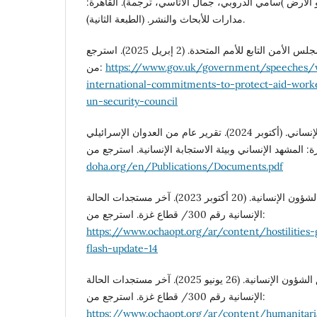
رانز. (2015). معذبو الأرض )سامي الدروبي، جمال الأتاسي، ترجمة). القاهرة
مدارات للأبحاث والنشر. (الطبعة الثانية).
بيان المملكة المتحدة في مجلس الأمن التابع للأمم المتحدة. (2 إبريل 2025). استرجع
من:
https://www.gov.uk/government/speeches/
international-commitments-to-protect-aid-work
un-security-council
مركز دراسات النزاع والعمل الإنساني. (أكتوبر 2024). تقرير عام من العدوان الإسرائيلي
doha.org/en/Publications/Documents.pdf
مكتب الأمم المتحدة لتنسيق الشؤون الإنسانية. (20 أكتوبر 2023). آخر مستجدات الحالة
الإنسانية رقم 300/ قطاع غزة. استرجع من:
https://www.ochaopt.org/ar/content/hostilities-g
flash-update-14
مكتب الأمم المتحدة لتنسيق الشؤون الإنسانية. (26 يونيو 2025). آخر مستجدات الحالة
الإنسانية رقم 300/ قطاع غزة. استرجع من:
https://www.ochaopt.org/ar/content/humanitari