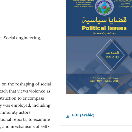
e, Social engineering,
e on the reshaping of social
roach that views violence as
estruction to encompass
gy was employed, including
ommunity actors,
PDF (Arabic)
ational reports, to examine
ns, and mechanisms of self-