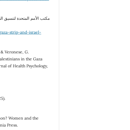
aza-strip-and-israel-
, & Veronese, G.
lestinians in the Gaza
urnal of Health Psychology,
5).
ration? Women and the
nia Press.