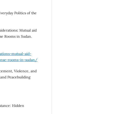
Everyday Politics of the
siderations: Mutual aid
se Rooms in Sudan.
ations-mutual-aid-
onse-rooms-in-sudan/
lacement, Violence, and
 and Peacebuilding
istance: Hidden