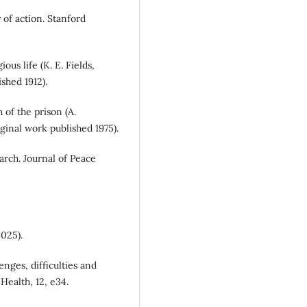
 of action. Stanford
ous life (K. E. Fields,
shed 1912).
h of the prison (A.
ginal work published 1975).
arch. Journal of Peace
2025).
nges, difficulties and
Health, 12, e34.