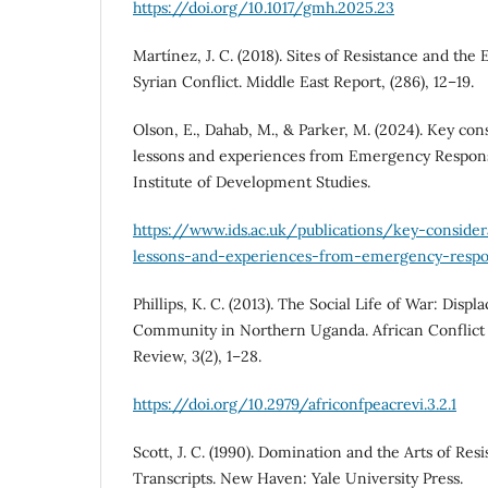
https://doi.org/10.1017/gmh.2025.23
Martínez, J. C. (2018). Sites of Resistance and the 
Syrian Conflict. Middle East Report, (286), 12–19.
Olson, E., Dahab, M., & Parker, M. (2024). Key con
lessons and experiences from Emergency Respon
Institute of Development Studies.
https://www.ids.ac.uk/publications/key-consider
lessons-and-experiences-from-emergency-resp
Phillips, K. C. (2013). The Social Life of War: Disp
Community in Northern Uganda. African Conflict
Review, 3(2), 1–28.
https://doi.org/10.2979/africonfpeacrevi.3.2.1
Scott, J. C. (1990). Domination and the Arts of Res
Transcripts. New Haven: Yale University Press.