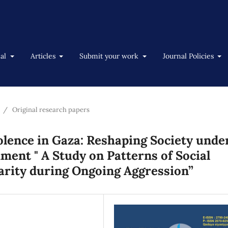
nal
Articles
Submit your work
Journal Policies
/
Original research papers
iolence in Gaza: Reshaping Society unde
ent " A Study on Patterns of Social
darity during Ongoing Aggression”