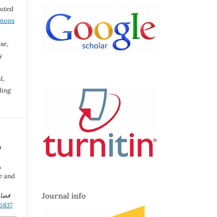
buted
mmons
se,
y
l,
ding
n
A
ne and
Journal info
قضاي
6837