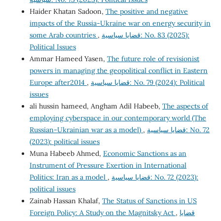
Haider Khatan Sadoon,
The positive and negative
impacts of the Russia-Ukraine war on energy security in
some Arab countries
,
قضايا سياسية: No. 83 (2025):
Political Issues
Ammar Hameed Yasen,
The future role of revisionist
powers in managing the geopolitical conflict in Eastern
Europe after2014
,
قضايا سياسية: No. 79 (2024): Political
issues
ali hussin hameed, Angham Adil Habeeb,
The aspects of
employing cyberspace in our contemporary world (The
Russian-Ukrainian war as a model)
,
قضايا سياسية: No. 72
(2023): political issues
Muna Habeeb Ahmed,
Economic Sanctions as an
Instrument of Pressure Exertion in International
Politics: Iran as a model
,
قضايا سياسية: No. 72 (2023):
political issues
Zainab Hassan Khalaf,
The Status of Sanctions in US
Foreign Policy: A Study on the Magnitsky Act
,
قضايا