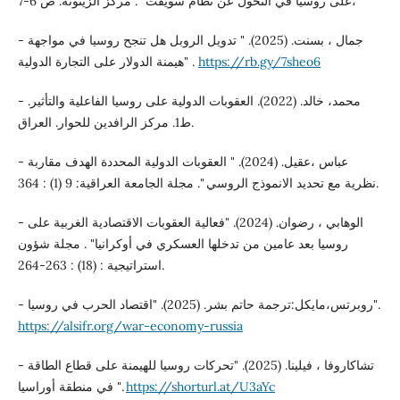
على روسيا في التحول عن نظام سويفت" . مركز الزيتونة. ص 6-7،
- جمال ، بسنت. (2025). " تدويل الروبل هل تنجح روسيا في مواجهة
هيمنة الدولار على التجارة الدولية" .
https://rb.gy/7sheo6
- محمد، خالد. (2022). العقوبات الدولية على روسيا الفاعلية والتأثير.
ط1. مركز الرافدين للحوار. العراق.
- عباس ،عقيل. (2024). " العقوبات الدولية المحددة الهدف مقاربة
نظرية مع تحديد الانموذج الروسي ". مجلة الجامعة العراقية: 9 (1) : 364.
- الوهابي ، رضوان. (2024). "فعالية العقوبات الاقتصادية الغربية على
روسيا بعد عامين من تدخلها العسكري في أوكرانيا" . مجلة شؤون
استراتيجية : (18) : 263-264.
- روبرتس،مايكل:ترجمة حاتم بشر. (2025). "اقتصاد الحرب في روسيا".
https://alsifr.org/war-economy-russia
- تشاكاروفا ، فيلينا. (2025). "تحركات روسيا للهيمنة على قطاع الطاقة
في منطقة أوراسيا ".
https://shorturl.at/U3aYc