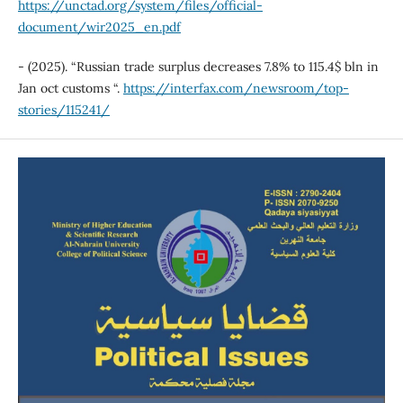
https://unctad.org/system/files/official-
document/wir2025_en.pdf
- (2025). “Russian trade surplus decreases 7.8% to 115.4$ bln in
Jan oct customs “.
https://interfax.com/newsroom/top-
stories/115241/