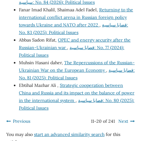
سياسية: No. 84 (2026): Political Issues
Fanar Imad Khalil, Shaimaa Adel Fadel,
Returning to the
international conflict arena in Russian foreign policy
towards Ukraine and NATO after 2022
,
قضايا سياسية:
No. 83 (2025): Political Issues
Abbas Sadon Rifat,
OPEC and energy security after the
Russian-Ukrainian war
,
قضايا سياسية: No. 77 (2024):
Political Issues
Muhsin Hasani daher,
The Repercussions of the Russian-
Ukrainian War on the European Economy
,
قضايا سياسية:
No. 81 (2025): Political Issues
Ebtihal Mazhar Ali ,
Strategic cooperation between
China and Russia and its impact on the balance of power
in the international system
,
قضايا سياسية: No. 80 (2025):
Political Issues
Previous
11-20 of 241
Next
You may also
start an advanced similarity search
for this