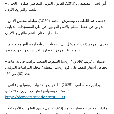
- أبو الخير ، مصطفى . (2017). القانون الدولي المعاصر. ط1. دار الجنان
للنشر والتوزيع. الأردن .
- دحية ، عبد اللطيف ، ومقيرش ،محمد. (2020). سلطة مجلس الأمن
الدولي في حفظ السلم والأمن الدوليين في ظل المستجدات الدولية .
ط1. دار الجنان للنشر والتوزيع. الأردن.
- فكري ، مروة. (2021). مدخل إلى العلاقات الدولية أزمة العولمة وآفاق
العالمية. ط1. مركز الحضارة للدراسات والبحوث. مصر.
- صيوان ، كريم. (2016). " روسيا السقوط الصعب دراسة في تداعيات
انخفاض أسعار النفط على قوة روسيا النفطية". مجلة الدراسات الدولية :
العدد (67). ص 120.
- إبراهيم ، مصطفى . (2025). " الحرب والعقوبات روسيا بين فائض
القوة الجيوسياسية وتواضع الوزن الاقتصادي" .
https://democraticac.de/?p=105209
.
- مقداد ، محمد ، و نصار ،محمد. (2023). "هل تسهم العقوبات الأمريكية