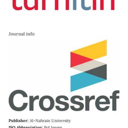
Journal info
Publisher:
Al-Nahrain University
ISO Abbreviation:
Pol Issues