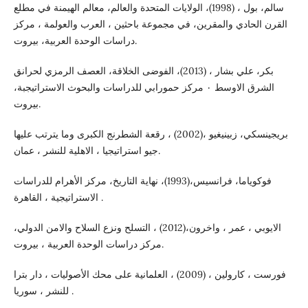
سالم، بول ، (1998)، الولايات المتحدة والعالم، معالم الهيمنة في مطلع
القرن الحادي والمقرين، في مجموعة باحثين ، العرب والعولمة ، مركز
دراسات الوحدة العربية، بيروت.
بكر، علي بشار ، (2013)، الفوضى الخلاقة، العصف الرمزي لحرانق
الشرق الاوسط ٠ مركز حمورابي للدراسات والبحوث الاستراتيجبة،
بيروت.
بريجينسكي، زبينيغيو ،(2002) ، رقعة الشطرنج الكبرى وما يترتب عليها
جيو استراتيجيا ، الاهلية للنشر ، عمان.
فوكوياما، فرانسيس،(1993)، نهاية التاريخ، مركز الأهرام للدراسات
الاستراتيجية ، القاهرة .
الايوبي ، عمر ، واخرون،(2012) ، التسلح ونزع السلاح والامن الدولي،
مركز دراسات الوحدة العربية ، بيروت.
فورست ، كارولين ، (2009) ، العلمانية على محك الأصوليات ، دار بترا
للنشر ، سوريا .