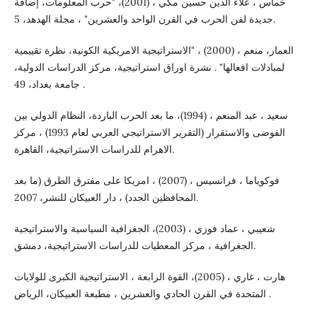
خماس ، علاء الدين حسين مكي ، (2001)، "حرب المعلومات، إضافة
جديدة لفن الحرب في القرن الواحد والعشرين" ، مجلة الهدهد، 5.
العمار، منعم ، (2000) ، "الاستراتيجية الامريكية الكونية، نظرة تقييمية
لمبادلات افعالها" . نشرة اوراق استراتيجية، مركز الدراسات الدولية،
جامعة بغداد، 49 .
سعيد ، عبد المنعم ، (1994)، ما بعد الحرب الباردة، النظام الدولي بين
الفوضى والاستقرار (التقرير الاستراتيجي العربي لعام 1993) ، مركز
الاهرام للدراسات الاستراتيجية، القاهرة.
فوكوياما ، فرانسيس ، (2007) ، امريكا على مفترق الطرق (ما بعد
المحافظين الجدد) ، دار العبيكان للنشر، 2007.
شعيبي ، عماد فوزي ، (2003)، الجغرافية السياسية والاستراتيجية
الجغرافية ، مركز المعطيات للدراسات الاستراتيجية، دمشق.
هارت ، غاري ، (2005)، القوة الرابعة ، الاستراتيجية الكبرى للولايات
المتحدة في القرن الحادي والعشرين ، مطبعة العبيكان، الرياض .