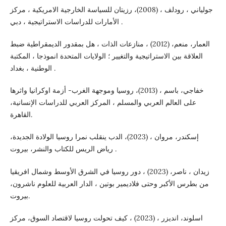
جولياني ، رودلف ، (2008)، رزيتان للسياسة الخارجية الامريكية ، مركز
الأمارات للدراسات الاستراتيجية ، دبي .
العمار، منعم، (2012) ، منازعات الذات ، هل بمقدور الديمقراطية ضبط
العلاقة بين الاستراتيجية والتغيير ؛ الولايات المتحدة انموذجا ، المكتبة
الوطنية ، بغداد .
خفاجي، باسم ، (2013)، روسيا وموجهة الغرب- أزمة اوكرانيا واثرها
على العالم العربي والمسلم ، المركز العربي للدراسات الإنسانية،
القاهرة.
إسكندر، مروان ، (2023)، الدب ينقلب نمرا روسيا الولادة الجديدة،
رياض الريس للكتاب والنشر، بيروت .
زيدان ، ناصر، (2023) ، دور روسيا في الشرق الأوسط وشمال افريقيا
من بطرس الأكبر وحتى فلاديمير بوتين ، الدار العربية للعلوم ناشرون،
بيروت.
اسلوند، انديزر ، (2023) ، كيف تحولت روسيا لاقتصاد السوق، مركز