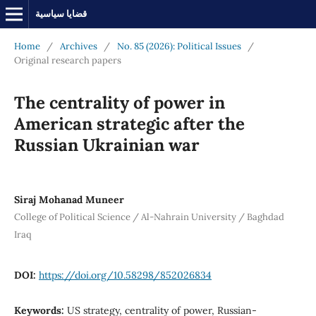
قضايا سياسية
Home
/
Archives
/
No. 85 (2026): Political Issues
/
Original research papers
The centrality of power in
American strategic after the
Russian Ukrainian war
Siraj Mohanad Muneer
College of Political Science / Al-Nahrain University / Baghdad
Iraq
DOI:
https://doi.org/10.58298/852026834
Keywords:
US strategy, centrality of power, Russian-