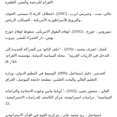
الاهرام للترجمة والنشر، القاهرة .
جالي، ست ، وجيرمي ايرب ، (2007)، اختطاف كارثة 11 سبتمبر، الخوف
والترويج للأمبراطورية الأمريكية ، العبيكان، الرياض،.
سوروس ، جورج ، (2002)، اوهام التفوق الامريكي، سقوط اوهام جورج
بوش، دار الحمراء للنشر، بيروت.
كشك، اشرف محمد ، (2011) ، "حلف الناتو: من الشراكة الجديدة إلى
التدخل في الازمات العربية" . مجلة السياسة الدولية، مؤسسة الاهرام،
46/ 18.
الحديثي، خليل إسماعيل، (1991)، الوسيط في التنظيم الدولي، وزارة
التعليم العالي والبحث العلمي، مطبعة جامعة الموصل، العراق.
العلي ، منصور يحيى، (2013) ،" اوباما مابين وعوده الانتخابية والتزاماته
السياسية" . دراسات استراتيجية، مركز الكاشف للدراسات الاستراتيجية،
33.
إسماعيل ، زيد محمد علي ، مركزية القوة في الفكر الاستراتيجي