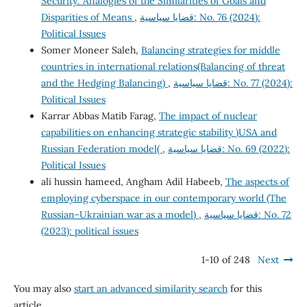
Security: Analogies of the Similarities of Goals and
Disparities of Means
,
قضايا سياسية: No. 76 (2024):
Political Issues
Somer Moneer Saleh,
Balancing strategies for middle
countries in international relations(Balancing of threat
and the Hedging Balancing)
,
قضايا سياسية: No. 77 (2024):
Political Issues
Karrar Abbas Matib Farag,
The impact of nuclear
capabilities on enhancing strategic stability )USA and
Russian Federation model(
,
قضايا سياسية: No. 69 (2022):
Political Issues
ali hussin hameed, Angham Adil Habeeb,
The aspects of
employing cyberspace in our contemporary world (The
Russian-Ukrainian war as a model)
,
قضايا سياسية: No. 72
(2023): political issues
1-10 of 248
Next
You may also
start an advanced similarity search
for this
article.