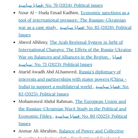
قضايا سياسية: No. 79 (2024): Political issues
Nour Al - Huda Emad Kadhim,
Economic sanctions as a
tool of international pressure: The Russian-Ukrainian
war as a case study
,
قضايا سياسية: No. 85 (2026): Political
Issues
Abeed Alhlimy,
The Arab Regional System in light of
International Changes: The Effets of the Russia-Ukraine
War on Balances and Alliances in the Region.
,
قضايا
سياسية: No. 73 (2023): Political Issues
Atarid Awadh Abd ALhameed,
Russia's diplomacy of
interests and partnerships with major powers (China -
India) to support a multilateral world
,
قضايا سياسية: No.
83 (2025): Political Issues
Mohammed Abdul Rahman,
The European Union and
the Russian-Ukrainian WarA Study in the Political and
Economic Fildes
,
قضايا سياسية: No. 80 (2025): Political
Issues
Anmar Ali Abrahim,
Balance of Power and Collective