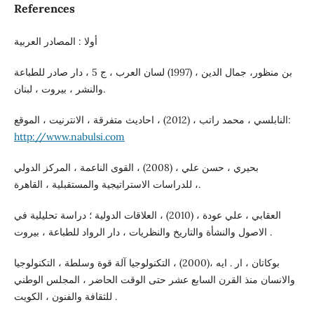
References
أولا : المصادر العربية
بن منظور، جمال الدين ، (1997) لسان العرب ، ج 5 ، دار صادر للطباعة
والنشر ، بيروت ، لبنان.
النابلسي ، محمد راتب ، (2012) ، احاديث متفرقة ، الانترنيت ، الموقع:
http://www.nabulsi.com
بحيري ، حسن علي ، (2008) ، القوى الناعمة ، المركز الدولي
للدراسات الاستراتيجية والمستقبلية ، القاهرة ،.
العقابي ، علي عودة ، (2010) ، العلاقات الدولية ؛ دراسة تحليلية في
الاصول والنشأة والتاريخ والنظريات ، دار الرواد للطباعة ، بيروت .
بوكاتان ، ار . ايه ،(2000) ، التكنولوجيا آلة قوة وسلطة ، التكنولوجيا
والانسان منذ القرن السابع عشر حتى الوقت الحاضر ، المجلس الوطني
للثقافة والفنون ، الكويت .