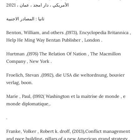
الأمريكي ، دار امجد ، عمان ، 2021
ثانيا : المصادر الاجنبية
Benton, William, and others ,(1973), Encyclopedia Britannica ,
Help He Ming Way Bentan Publisher , London .
Hurtman ,(1976) The Relation Of Nation , The Macmillon
Company , New York .
Froelich, Stevan ,(1992), die USA die weltordnung, bouvier
verlag, boon.
Marie , Paul, (1992( Washington et la maitrise de monde , e
monde diplomatique,.
.
Franke, Volker , Robert k. droff, (2013),Conflict management
and pace building، pillars of a new American grand strategy ,