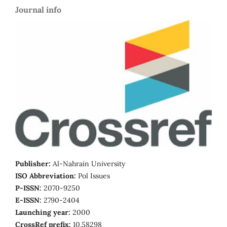
Journal info
Publisher:
Al-Nahrain University
ISO Abbreviation:
Pol Issues
P-ISSN:
2070-9250
E-ISSN:
2790-2404
Launching year:
2000
CrossRef prefix:
10.58298